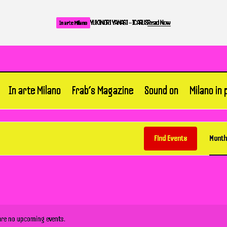
YUKINORI YANAGI – ICARUS
Read Now
In arte Milano
In arte Milano
Frab’s Magazine
Sound on
Milano in
Find Events
Month
are no upcoming events.