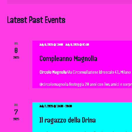
t
s
Latest Past Events
S
e
JUL
July 8, 2025 @ 19:00
-
July 9, 2025 @ 01:30
8
a
Compleanno Magnolia
2025
r
Circolo Magnolia
Via Circonvallazione Idroscalo 41, Milano
@circolomagnolia festeggia 20 anni con live, amici e sorpres
c
h
JUL
July 7, 2025 @ 18:30
-
20:30
7
a
Il ragazzo della Drina
2025
n