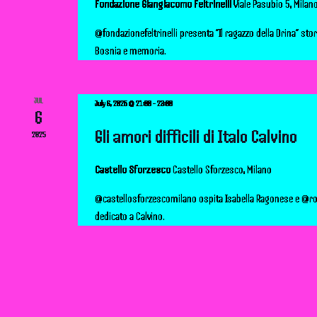
Fondazione Giangiacomo Feltrinelli
Viale Pasubio 5, Milan
d
@fondazionefeltrinelli presenta “Il ragazzo della Drina” stor
Bosnia e memoria.
V
i
JUL
July 6, 2025 @ 21:00
-
23:00
6
e
Gli amori difficili di Italo Calvino
2025
w
Castello Sforzesco
Castello Sforzesco, Milano
s
@castellosforzescomilano ospita Isabella Ragonese e @r
dedicato a Calvino.
N
a
v