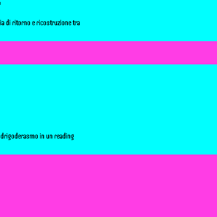
o
ia di ritorno e ricostruzione tra
odrigoderasmo in un reading