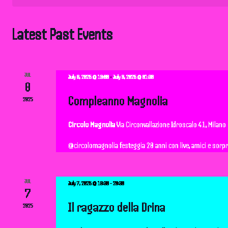
t
s
Latest Past Events
S
e
JUL
July 8, 2025 @ 19:00
-
July 9, 2025 @ 01:30
8
a
Compleanno Magnolia
2025
r
Circolo Magnolia
Via Circonvallazione Idroscalo 41, Milano
@circolomagnolia festeggia 20 anni con live, amici e sorpres
c
h
JUL
July 7, 2025 @ 18:30
-
20:30
7
a
Il ragazzo della Drina
2025
n