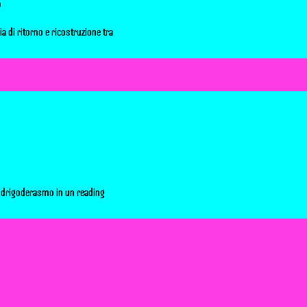
o
ia di ritorno e ricostruzione tra
odrigoderasmo in un reading