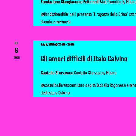
Fondazione Giangiacomo Feltrinelli
Viale Pasubio 5, Milan
d
@fondazionefeltrinelli presenta “Il ragazzo della Drina” stor
Bosnia e memoria.
V
i
JUL
July 6, 2025 @ 21:00
-
23:00
6
e
Gli amori difficili di Italo Calvino
2025
w
Castello Sforzesco
Castello Sforzesco, Milano
s
@castellosforzescomilano ospita Isabella Ragonese e @r
dedicato a Calvino.
N
a
v