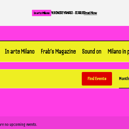
YUKINORI YANAGI – ICARUS
Read Now
In arte Milano
In arte Milano
Frab’s Magazine
Sound on
Milano in
Find Events
Month
are no upcoming events.