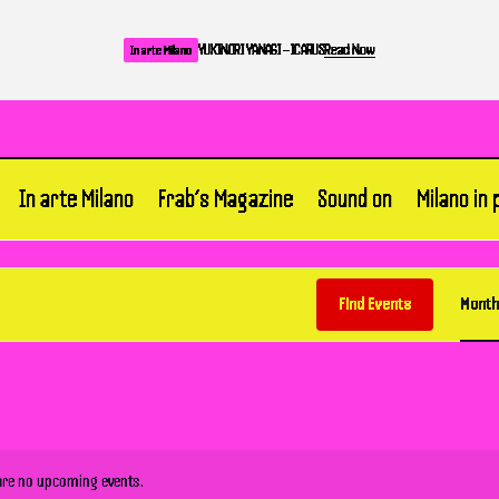
YUKINORI YANAGI – ICARUS
Read Now
In arte Milano
In arte Milano
Frab’s Magazine
Sound on
Milano in
Find Events
Month
are no upcoming events.