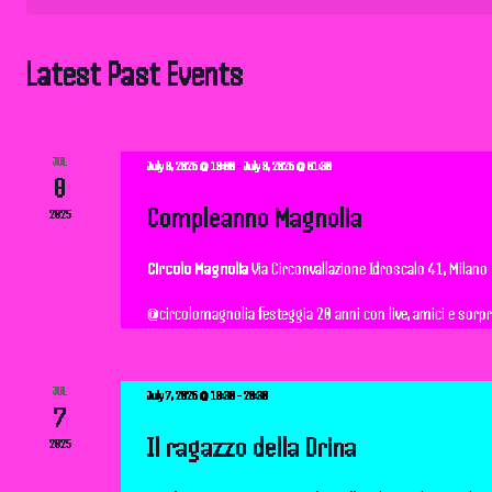
t
s
Latest Past Events
S
e
JUL
July 8, 2025 @ 19:00
-
July 9, 2025 @ 01:30
8
a
Compleanno Magnolia
2025
r
Circolo Magnolia
Via Circonvallazione Idroscalo 41, Milano
@circolomagnolia festeggia 20 anni con live, amici e sorpres
c
h
JUL
July 7, 2025 @ 18:30
-
20:30
7
a
Il ragazzo della Drina
2025
n