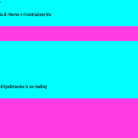
o
ia di ritorno e ricostruzione tra
odrigoderasmo in un reading