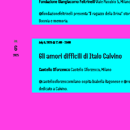
Fondazione Giangiacomo Feltrinelli
Viale Pasubio 5, Milan
d
@fondazionefeltrinelli presenta “Il ragazzo della Drina” stor
Bosnia e memoria.
V
i
JUL
July 6, 2025 @ 21:00
-
23:00
6
e
Gli amori difficili di Italo Calvino
2025
w
Castello Sforzesco
Castello Sforzesco, Milano
s
@castellosforzescomilano ospita Isabella Ragonese e @r
dedicato a Calvino.
N
a
v