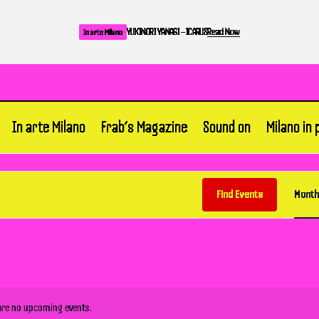
YUKINORI YANAGI – ICARUS
Read Now
In arte Milano
In arte Milano
Frab’s Magazine
Sound on
Milano in
Find Events
Month
are no upcoming events.