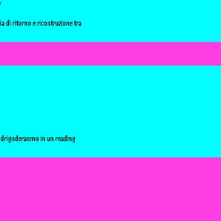
o
ia di ritorno e ricostruzione tra
odrigoderasmo in un reading