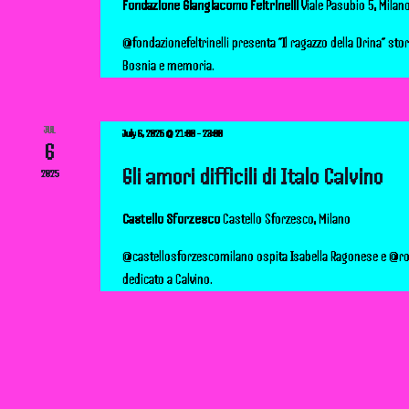
Fondazione Giangiacomo Feltrinelli
Viale Pasubio 5, Milan
d
@fondazionefeltrinelli presenta “Il ragazzo della Drina” stor
Bosnia e memoria.
V
i
JUL
July 6, 2025 @ 21:00
-
23:00
6
e
Gli amori difficili di Italo Calvino
2025
w
Castello Sforzesco
Castello Sforzesco, Milano
s
@castellosforzescomilano ospita Isabella Ragonese e @r
dedicato a Calvino.
N
a
v