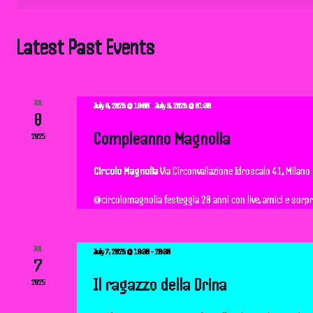
t
s
Latest Past Events
S
e
JUL
July 8, 2025 @ 19:00
-
July 9, 2025 @ 01:30
8
a
Compleanno Magnolia
2025
r
Circolo Magnolia
Via Circonvallazione Idroscalo 41, Milano
@circolomagnolia festeggia 20 anni con live, amici e sorpres
c
h
JUL
July 7, 2025 @ 18:30
-
20:30
7
a
Il ragazzo della Drina
2025
n