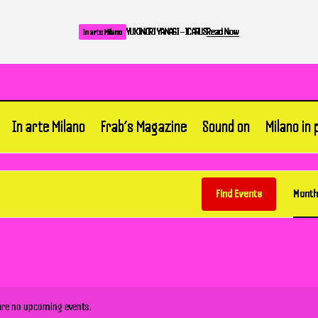
YUKINORI YANAGI – ICARUS
Read Now
In arte Milano
In arte Milano
Frab’s Magazine
Sound on
Milano in
Find Events
Month
are no upcoming events.