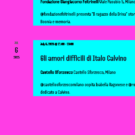
Fondazione Giangiacomo Feltrinelli
Viale Pasubio 5, Milan
d
@fondazionefeltrinelli presenta “Il ragazzo della Drina” stor
Bosnia e memoria.
V
i
JUL
July 6, 2025 @ 21:00
-
23:00
6
e
Gli amori difficili di Italo Calvino
2025
w
Castello Sforzesco
Castello Sforzesco, Milano
s
@castellosforzescomilano ospita Isabella Ragonese e @r
dedicato a Calvino.
N
a
v