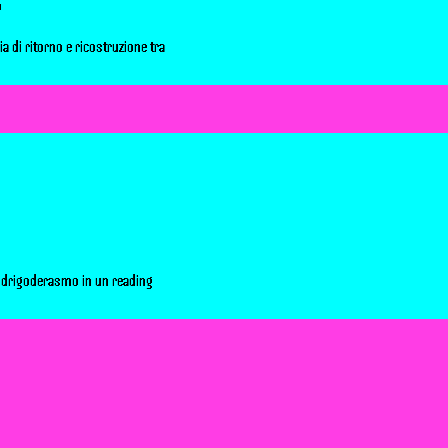
o
ia di ritorno e ricostruzione tra
odrigoderasmo in un reading